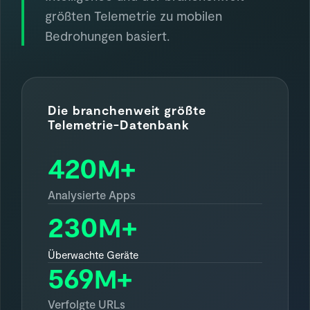
größten Telemetrie zu mobilen
Bedrohungen basiert.
Die branchenweit größte
Telemetrie-Datenbank
420
+
M
Analysierte Apps
230
+
M
Überwachte Geräte
569
+
M
Verfolgte URLs