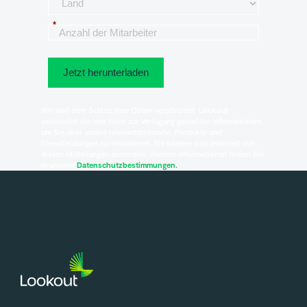
*
*
Jetzt herunterladen
Wir sind dem Schutz Ihrer Daten verpflichtet. Lookout
verwendet die von Ihnen zur Verfügung gestellten Informationen,
um Sie über unsere relevanten Inhalte, Produkte und
Dienstleistungen zu informieren. Sie können sich jederzeit von
diesen Mitteilungen abmelden. Weitere Informationen finden Sie
in unserer
Datenschutzbestimmungen.