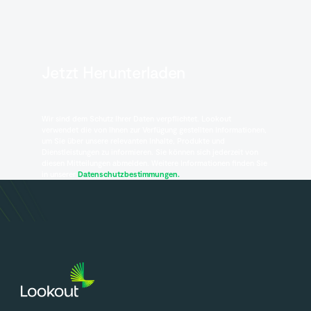
Jetzt Herunterladen
Wir sind dem Schutz Ihrer Daten verpflichtet. Lookout
verwendet die von Ihnen zur Verfügung gestellten Informationen,
um Sie über unsere relevanten Inhalte, Produkte und
Dienstleistungen zu informieren. Sie können sich jederzeit von
diesen Mitteilungen abmelden. Weitere Informationen finden Sie
in unserer
Datenschutzbestimmungen.